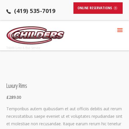
ONLINE RESERVATIONS
(419) 535-7019
Toledo Limo & Bus Service
Luxury Rims
£
289.00
Temporibus autem quibusdam et aut officiis debitis aut rerum
necessitatibus saepe eveniet ut et voluptates repudiandae sint
et molestiae non recusandae. Itaque earum rerum hic tenetur