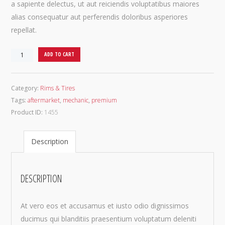
a sapiente delectus, ut aut reiciendis voluptatibus maiores
alias consequatur aut perferendis doloribus asperiores
repellat.
Luxury
ADD TO CART
Rims
quantity
Category:
Rims & Tires
Tags:
aftermarket
,
mechanic
,
premium
Product ID:
1455
Description
DESCRIPTION
At vero eos et accusamus et iusto odio dignissimos
ducimus qui blanditiis praesentium voluptatum deleniti